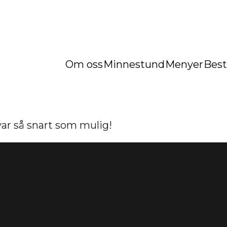
Om oss
Minnestund
Menyer
Best
svar så snart som mulig!